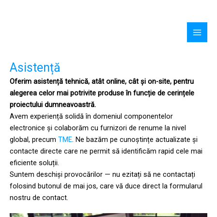
Skip
G-K8VTMT4BKS
to
Mai
content
Men
Asistență
Oferim asistență tehnică, atât online, cât și on-site, pentru
alegerea celor mai potrivite produse în funcție de cerințele
proiectului dumneavoastră.
Avem experiență solidă în domeniul componentelor
electronice și colaborăm cu furnizori de renume la nivel
global, precum
TME
. Ne bazăm pe cunoștințe actualizate și
contacte directe care ne permit să identificăm rapid cele mai
eficiente soluții.
Suntem deschiși provocărilor — nu ezitați să ne contactați
folosind butonul de mai jos, care vă duce direct la formularul
nostru de contact.